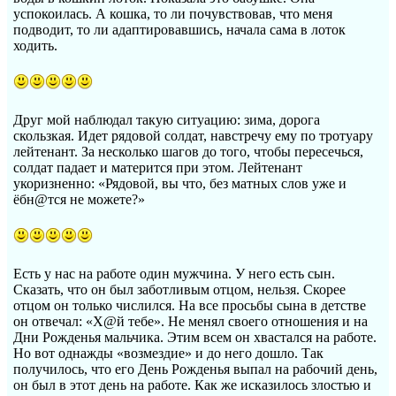
успокоилась. А кошка, то ли почувствовав, что меня
подводит, то ли адаптировавшись, начала сама в лоток
ходить.
Друг мой наблюдал такую ситуацию: зима, дорога
скользкая. Идет рядовой солдат, навстречу ему по тротуару
лейтенант. За несколько шагов до того, чтобы пересечься,
солдат падает и матерится при этом. Лейтенант
укоризненно: «Рядовой, вы что, без матных слов уже и
ёбн@тся не можете?»
Есть у нас на работе один мужчина. У него есть сын.
Сказать, что он был заботливым отцом, нельзя. Скорее
отцом он только числился. На все просьбы сына в детстве
он отвечал: «Х@й тебе». Не менял своего отношения и на
Дни Рожденья мальчика. Этим всем он хвастался на работе.
Но вот однажды «возмездие» и до него дошло. Так
получилось, что его День Рожденья выпал на рабочий день,
он был в этот день на работе. Как же исказилось злостью и