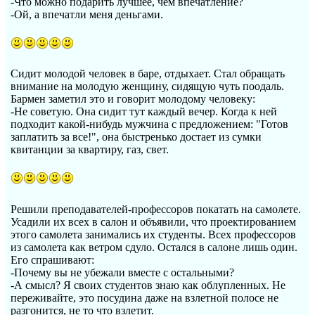
-Что можно подарить лучшее, чем впечатление?
-Ой, а впечатли меня деньгами.
Сидит молодой человек в баре, отдыхает. Стал обращать
внимание на молодую женщину, сидящую чуть поодаль.
Бармен заметил это и говорит молодому человеку:
-Не советую. Она сидит тут каждый вечер. Когда к ней
подходит какой-нибудь мужчина с предложением: "Готов
заплатить за все!", она быстренько достает из сумки
квитанции за квартиру, газ, свет.
Решили преподавателей-профессоров покатать на самолете.
Усадили их всех в салон и объявили, что проектированием
этого самолета занимались их студенты. Всех профессоров
из самолета как ветром сдуло. Остался в салоне лишь один.
Его спрашивают:
-Почему вы не убежали вместе с остальными?
-А смысл? Я своих студентов знаю как облупленных. Не
переживайте, это посудина даже на взлетной полосе не
разгонится, не то что взлетит.