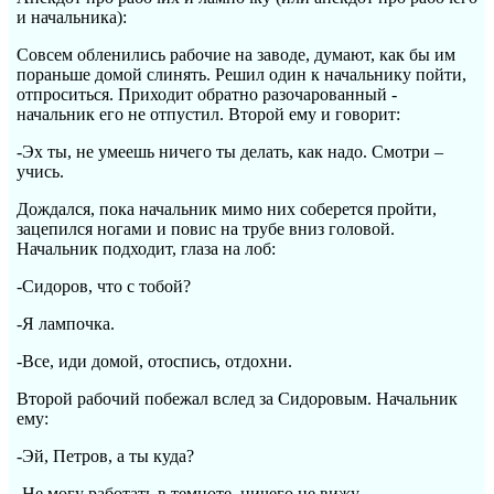
и начальника):
Совсем обленились рабочие на заводе, думают, как бы им
пораньше домой слинять. Решил один к начальнику пойти,
отпроситься. Приходит обратно разочарованный -
начальник его не отпустил. Второй ему и говорит:
-Эх ты, не умеешь ничего ты делать, как надо. Смотри –
учись.
Дождался, пока начальник мимо них соберется пройти,
зацепился ногами и повис на трубе вниз головой.
Начальник подходит, глаза на лоб:
-Сидоров, что с тобой?
-Я лампочка.
-Все, иди домой, отоспись, отдохни.
Второй рабочий побежал вслед за Сидоровым. Начальник
ему:
-Эй, Петров, а ты куда?
-Не могу работать в темноте, ничего не вижу.