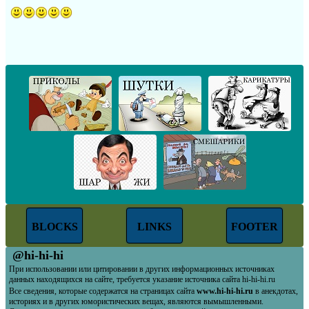
BLOCKS
LINKS
FOOTER
@hi-hi-hi
При использовании или цитировании в других информационных источниках
данных находящихся на сайте, требуется указание источника сайта hi-hi-hi.ru
Все сведения, которые содержатся на страницах сайта
www.hi-hi-hi.ru
в анекдотах,
историях и в других юмористических вещах, являются вымышленными.