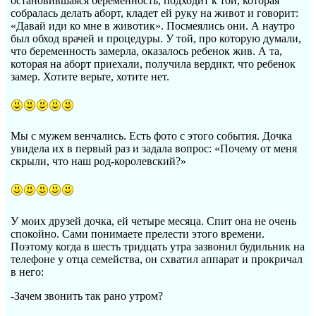
остановившаяся беременность, подходит к той, которая
собралась делать аборт, кладет ей руку на живот и говорит:
«Давай иди ко мне в животик». Посмеялись они. А наутро
был обход врачей и процедуры. У той, про которую думали,
что беременность замерла, оказалось ребенок жив. А та,
которая на аборт приехали, получила вердикт, что ребенок
замер. Хотите верьте, хотите нет.
Мы с мужем венчались. Есть фото с этого события. Дочка
увидела их в первый раз и задала вопрос: «Почему от меня
скрыли, что наш род-королевский?»
У моих друзей дочка, ей четыре месяца. Спит она не очень
спокойно. Сами понимаете прелести этого времени.
Поэтому когда в шесть тридцать утра зазвонил будильник на
телефоне у отца семейства, он схватил аппарат и прокричал
в него:
-Зачем звонить так рано утром?