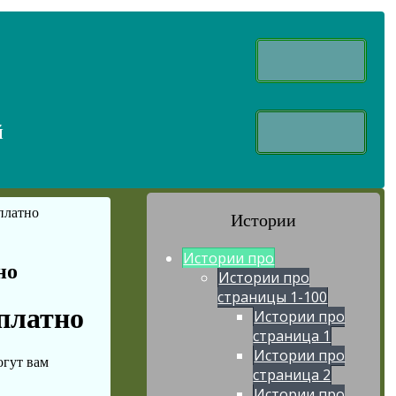
й
платно
Истории
Истории про
но
Истории про
страницы 1-100
платно
Истории про
страница 1
Истории про
огут вам
страница 2
Истории про