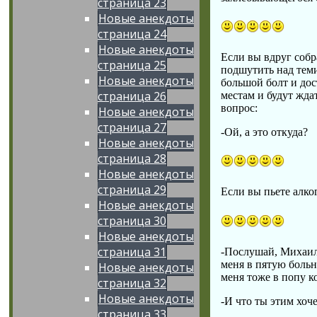
страница 23
Новые анекдоты
страница 24
Новые анекдоты
Если вы вдруг собр
страница 25
подшутить над теми,
Новые анекдоты
большой болт и дост
страница 26
местам и будут жда
вопрос:
Новые анекдоты
страница 27
-Ой, а это откуда?
Новые анекдоты
страница 28
Новые анекдоты
страница 29
Если вы пьете алко
Новые анекдоты
страница 30
Новые анекдоты
страница 31
-Послушай, Михаил,
меня в пятую больн
Новые анекдоты
меня тоже в попу к
страница 32
Новые анекдоты
-И что ты этим хоч
страница 33