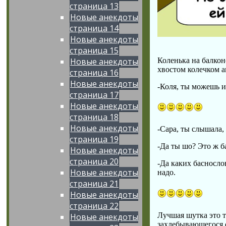
страница 13
Новые анекдоты
страница 14
Новые анекдоты
страница 15
Коленька на балкон
Новые анекдоты
хвостом колечком а
страница 16
Новые анекдоты
-Коля, ты можешь и
страница 17
Новые анекдоты
страница 18
Новые анекдоты
-Сара, ты слышала,
страница 19
-Да ты шо? Это ж б
Новые анекдоты
страница 20
-Да каких басносло
Новые анекдоты
надо.
страница 21
Новые анекдоты
страница 22
Лучшая шутка это та
Новые анекдоты
захлебывающегося 