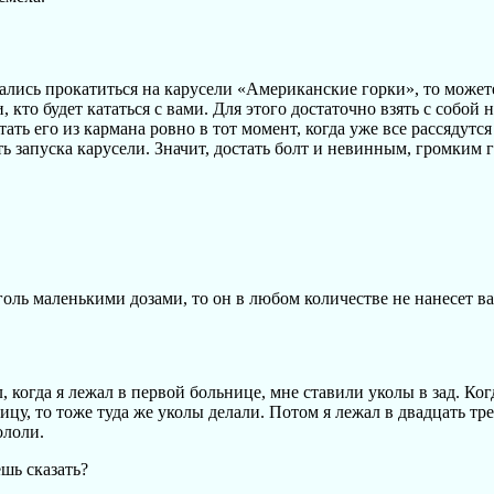
ались прокатиться на карусели «Американские горки», то может
 кто будет кататься с вами. Для этого достаточно взять с собой 
ать его из кармана ровно в тот момент, когда уже все рассядутс
ть запуска карусели. Значит, достать болт и невинным, громким 
голь маленькими дозами, то он в любом количестве не нанесет ва
 когда я лежал в первой больнице, мне ставили уколы в зад. Ко
ицу, то тоже туда же уколы делали. Потом я лежал в двадцать тр
ололи.
ешь сказать?