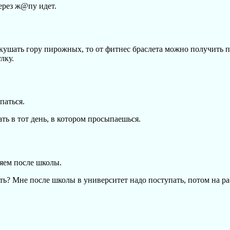
через ж@пу идет.
кушать гору пирожных, то от фитнес браслета можно получить п
лку.
паться.
ать в тот день, в котором просыпаешься.
яем после школы.
ять? Мне после школы в университет надо поступать, потом на р