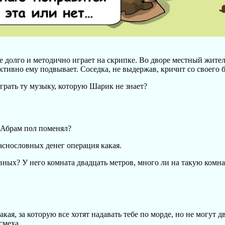
е долго и методично играет на скрипке. Во дворе местный жите
ктивно ему подвывает. Соседка, не выдержав, кричит со своего б
грать ту музыку, которую Шарик не знает?
 Абрам пол поменял?
аснословных денег операция какая.
вных? У него комната двадцать метров, много ли на такую комна
кая, за которую все хотят надавать тебе по морде, но не могут д
смеха.