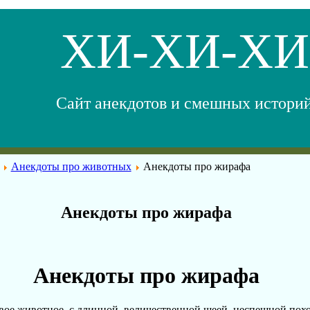
ХИ-ХИ-ХИ
Сайт анекдотов и смешных истори
Анекдоты про животных
Анекдоты про жирафа
Анекдоты про жирафа
Анекдоты про жирафа
вое животное, с длинной, величественной шеей, неспешной похо