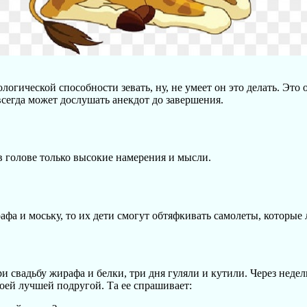
огической способности зевать, ну, не умеет он это делать. Это 
сегда может дослушать анекдот до завершения.
 голове только высокие намерения и мысли.
афа и моську, то их дети смогут обтяфкивать самолеты, которые 
и свадьбу жирафа и белки, три дня гуляли и кутили. Через неде
воей лучшей подругой. Та ее спрашивает: