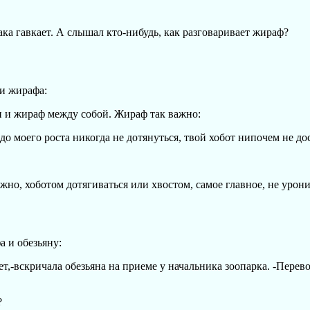
ака гавкает. А слышал кто-нибудь, как разговаривает жираф?
и жирафа:
н и жираф между собой. Жираф так важно:
 до моего роста никогда не дотянуться, твой хобот нипочем не до
ажно, хоботом дотягиваться или хвостом, самое главное, не урони
 и обезьяну:
т,-вскричала обезьяна на приеме у начальника зоопарка. -Перев
?