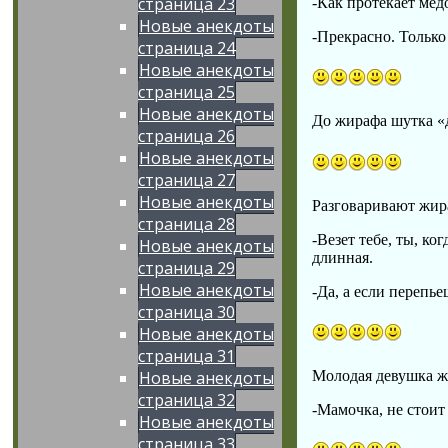
страница 23
-Как протекает мед
Новые анекдоты
-Прекрасно. Только
страница 24
Новые анекдоты
страница 25
Новые анекдоты
До жирафа шутка «д
страница 26
Новые анекдоты
страница 27
Новые анекдоты
Разговаривают жира
страница 28
-Везет тебе, ты, к
Новые анекдоты
длинная.
страница 29
Новые анекдоты
-Да, а если перепье
страница 30
Новые анекдоты
страница 31
Новые анекдоты
Молодая девушка жи
страница 32
-Мамочка, не стоит
Новые анекдоты
страница 33