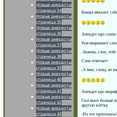
Новые анекдоты
страница 34
Кошка мяукает, соб
Новые анекдоты
страница 35
Новые анекдоты
страница 36
Анекдот про слона 
Новые анекдоты
Разговаривают сло
страница 37
Новые анекдоты
-Знаешь, слон, тебе
страница 38
Слон отвечает:
Новые анекдоты
страница 39
-А мне, слону, не в
Новые анекдоты
страница 40
Новые анекдоты
страница 41
Анекдот про жирафа
Новые анекдоты
Сил моих больше не
страница 42
другую клетку.
Новые анекдоты
страница 43
-Но что произошло