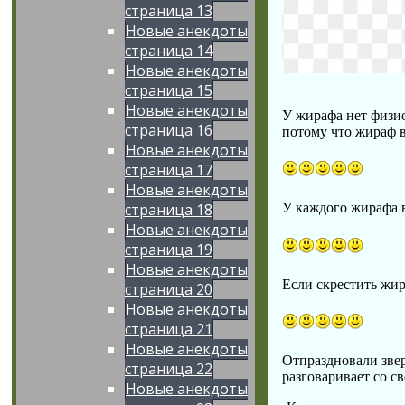
страница 13
Новые анекдоты
страница 14
Новые анекдоты
страница 15
Новые анекдоты
У жирафа нет физиол
страница 16
потому что жираф в
Новые анекдоты
страница 17
Новые анекдоты
страница 18
У каждого жирафа в
Новые анекдоты
страница 19
Новые анекдоты
Если скрестить жир
страница 20
Новые анекдоты
страница 21
Новые анекдоты
Отпраздновали звер
страница 22
разговаривает со с
Новые анекдоты