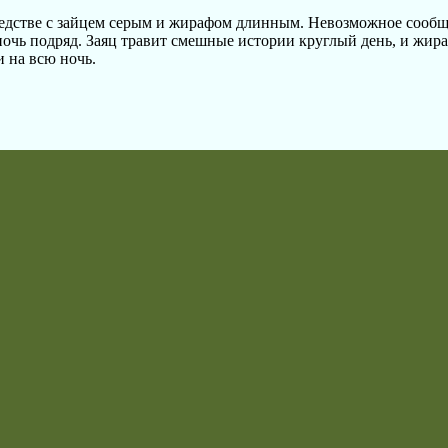
седстве с зайцем серым и жирафом длинным. Невозможное сообщ
очь подряд. Заяц травит смешные истории круглый день, и жир
и на всю ночь.