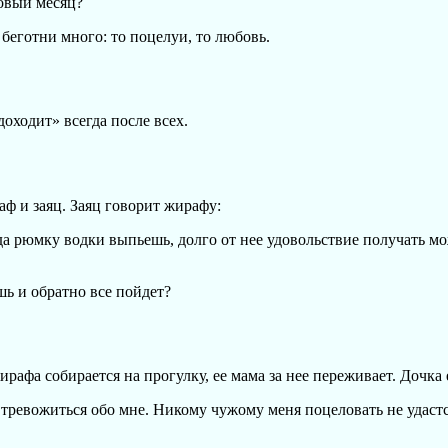
овый месяц?
 беготни много: то поцелуи, то любовь.
оходит» всегда после всех.
ф и заяц. Заяц говорит жирафу:
огда рюмку водки выпьешь, долго от нее удовольствие получать м
шь и обратно все пойдет?
рафа собирается на прогулку, ее мама за нее переживает. Дочка 
 тревожиться обо мне. Никому чужому меня поцеловать не удастс