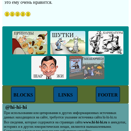
это ему очень нравится.
BLOCKS
LINKS
FOOTER
@hi-hi-hi
При использовании или цитировании в других информационных источниках
данных находящихся на сайте, требуется указание источника сайта hi-hi-hi.ru
Все сведения, которые содержатся на страницах сайта
www.hi-hi-hi.ru
в анекдотах,
историях и в других юмористических вещах, являются вымышленными.
Совпадения с реальными людьми или событиями случайны.