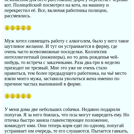
кот. Полицейский посмотрел на кота, на машину и
перекрестил её. Все, включая работника полиции,
рассмеялись.
Муж хотел совмещать работу с алкоголем, было у него такое
шутливое желание. И тут он устраивается в фирму, где
очень часто всевозможные посиделки. Коллектив
интеллигентный (инженеры), но то день рожденья чей-
нибудь, то встреча с заказчиками. Раза два-три в неделю
приходит не трезвый. Мне это уже не очень стало
нравиться, тем более предыдущего работника, на чьё место
взяли моего мужа, заставила уволиться жена именно по
причине частых выпиваний в фирме.
У меня дома две небольших собачки. Недавно подарили
попугая. Я за него боялась, что псы могут навредить ему. Но
птичка быстро заняла главенствующее положение,
командует ими. Они теперь корм едят по одному, попугай
устраивает им очередь, те его слушаются. Пытается гавкать,