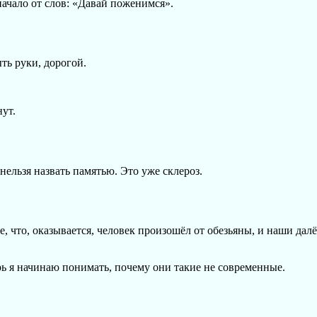
 начало от слов: «Давай поженимся».
ть руки, дорогой.
ут.
нельзя назвать памятью. Это уже склероз.
се, что, оказывается, человек произошёл от обезьяны, и наши дал
рь я начинаю понимать, почему они такие не современные.