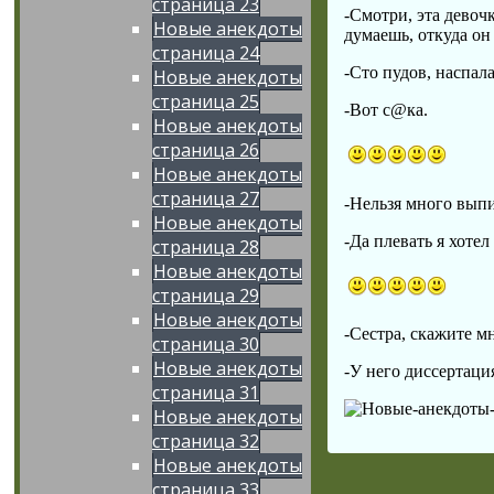
страница 23
-Смотри, эта девоч
Новые анекдоты
думаешь, откуда он 
страница 24
-Сто пудов, наспала
Новые анекдоты
страница 25
-Вот с@ка.
Новые анекдоты
страница 26
Новые анекдоты
страница 27
-Нельзя много выпи
Новые анекдоты
-Да плевать я хотел 
страница 28
Новые анекдоты
страница 29
Новые анекдоты
-Сестра, скажите м
страница 30
Новые анекдоты
-У него диссертаци
страница 31
Новые анекдоты
страница 32
Новые анекдоты
страница 33