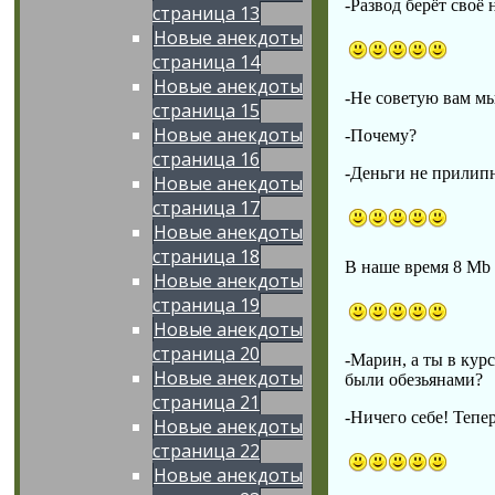
-Развод берёт своё
страница 13
Новые анекдоты
страница 14
Новые анекдоты
-Не советую вам мы
страница 15
Новые анекдоты
-Почему?
страница 16
-Деньги не прилипн
Новые анекдоты
страница 17
Новые анекдоты
страница 18
В наше время 8 Mb 
Новые анекдоты
страница 19
Новые анекдоты
страница 20
-Марин, а ты в кур
Новые анекдоты
были обезьянами?
страница 21
-Ничего себе! Тепе
Новые анекдоты
страница 22
Новые анекдоты