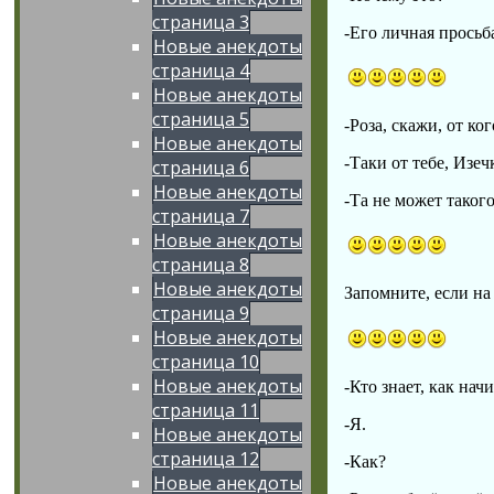
страница 3
-Его личная просьб
Новые анекдоты
страница 4
Новые анекдоты
страница 5
-Роза, скажи, от ко
Новые анекдоты
-Таки от тебе, Изечк
страница 6
Новые анекдоты
-Та не может таког
страница 7
Новые анекдоты
страница 8
Новые анекдоты
Запомните, если на 
страница 9
Новые анекдоты
страница 10
Новые анекдоты
-Кто знает, как нач
страница 11
-Я.
Новые анекдоты
страница 12
-Как?
Новые анекдоты