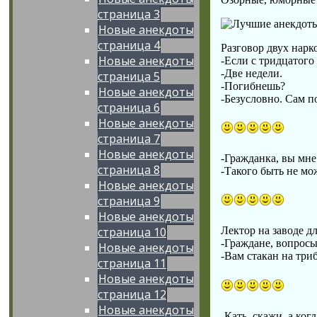
страница 3
Новые анекдоты
страница 4
Разговор двух нарк
Новые анекдоты
-Если с тридцатого
-Две недели.
страница 5
-Погибнешь?
Новые анекдоты
-Безусловно. Сам п
страница 6
Новые анекдоты
страница 7
Новые анекдоты
-Гражданка, вы мне
страница 8
-Такого быть не мо
Новые анекдоты
страница 9
Новые анекдоты
страница 10
Лектор на заводе д
-Граждане, вопрос
Новые анекдоты
-Вам стакан на три
страница 11
Новые анекдоты
страница 12
Новые анекдоты
-Кать, скажи, а ког