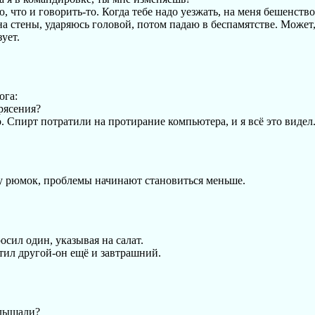
ю, что и говорить-то. Когда тебе надо уезжать, на меня бешенство
а стены, ударяюсь головой, потом падаю в беспамятстве. Может,
ует.
ога:
рясения?
о. Спирт потратили на протирание компьютера, и я всё это видел
у рюмок, проблемы начинают становиться меньше.
сил один, указывая на салат.
тил другой-он ещё и завтрашний.
слышали?