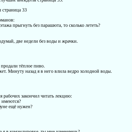
оманов:
 этажа прыгнуть без парашюта, то сколько лететь?
одумай, две недели без воды и жрачки.
 продали тёплое пиво.
жет. Минуту назад я в него влила ведро холодной воды.
ля рабочих закончил читать лекцию:
ы имеются?
буне ещё нужен?
да я в командировке, ты мне изменяешь?