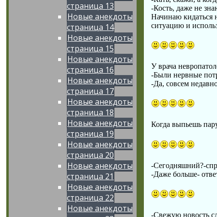
страница 13
-Кость, даже не зна
Новые анекдоты
Начинаю кидаться н
ситуацию и использ
страница 14
Новые анекдоты
страница 15
Новые анекдоты
У врача невропатол
страница 16
-Были нервные пот
Новые анекдоты
-Да, совсем недавн
страница 17
Новые анекдоты
страница 18
Новые анекдоты
Когда выпьешь пар
страница 19
Новые анекдоты
страница 20
Новые анекдоты
-Сегодняшний?-спро
-Даже больше- отве
страница 21
Новые анекдоты
страница 22
Новые анекдоты
-Свежую новость 