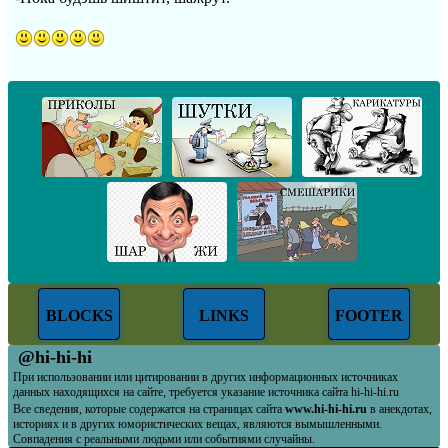
BLOCKS
LINKS
FOOTER
@hi-hi-hi
При использовании или цитировании в других информационных источниках
данных находящихся на сайте, требуется указание источника сайта hi-hi-hi.ru
Все сведения, которые содержатся на страницах сайта
www.hi-hi-hi.ru
в анекдотах,
историях и в других юмористических вещах, являются вымышленными.
Совпадения с реальными людьми или событиями случайны.