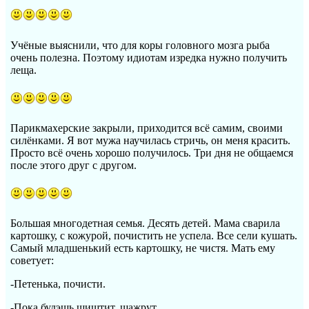
Учёные выяснили, что для коры головного мозга рыба
очень полезна. Поэтому идиотам изредка нужно получить
леща.
Парикмахерские закрыли, приходится всё самим, своими
силёнками. Я вот мужа научилась стричь, он меня красить.
Просто всё очень хорошо получилось. Три дня не общаемся
после этого друг с другом.
Большая многодетная семья. Десять детей. Мама сварила
картошку, с кожурой, почистить не успела. Все сели кушать.
Самый младшенький есть картошку, не чистя. Мать ему
советует:
-Петенька, почисти.
-Пока будэшь шиштит, шажрут.